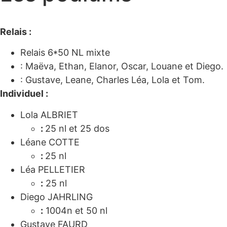
Relais :
Relais 6*50 NL mixte
: Maëva, Ethan, Elanor, Oscar, Louane et Diego.
: Gustave, Leane, Charles Léa, Lola et Tom.
Individuel :
Lola ALBRIET
:
25 nl et 25 dos
Léane COTTE
:
25 nl
Léa PELLETIER
:
25 nl
Diego JAHRLING
:
1004n et 50 nl
Gustave FAURD