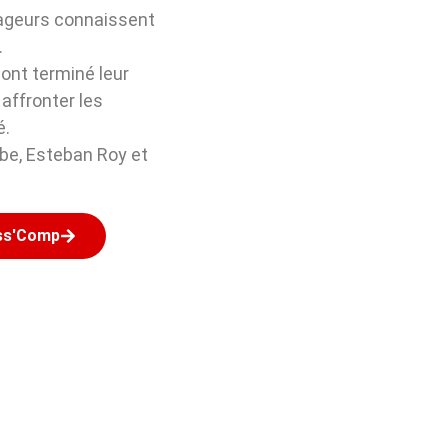
nageurs connaissent
.
 ont terminé leur
 affronter les
é.
rbe, Esteban Roy et
ass'Comp