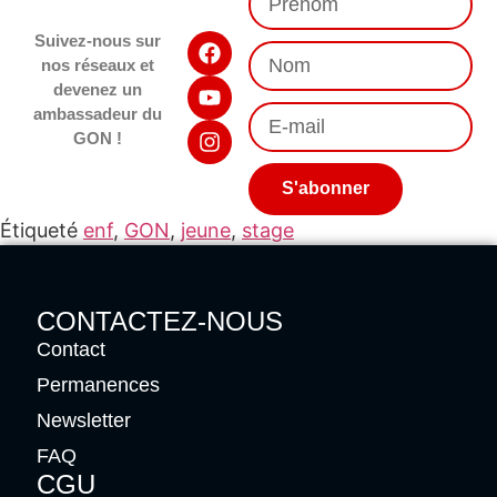
Suivez-nous sur
nos réseaux et
devenez un
ambassadeur du
GON !
S'abonner
Étiqueté
enf
,
GON
,
jeune
,
stage
CONTACTEZ-NOUS
Contact
Permanences
Newsletter
FAQ
CGU